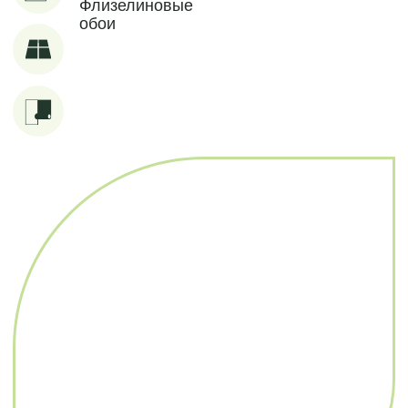
ОФИС ПРОДАЖ
Ул. Стофато, 26 стр
ПН-ПТ с 9:00 до 19:00
СБ-ВС выходной
+7 (383) 258-11-44
op@nova-1.ru