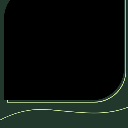
О ПРОЕКТЕ
Место, где жизнь идёт в рост. Мы создаем
качественно новый архитектурный акцент района
«Золотой Нивы» — дом класса «комфорт-плюс».
Он откроет первую страницу жизни современного
микрорайона, где будет создана благополучная,
стабильная и безопасная среда.