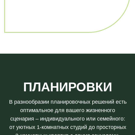
Документы проекта
Документы для клиентов
Изучите все условия кредита и
программ лояльности
Все материалы, представленные на данном сайте, носят
исключительно информационный характер и не могут в полной
мере передавать достоверную информацию о свойствах и
характеристиках представленных товаров (объектов
строительства и пр.). Материалы на сайте могут быть изменены
без предварительного уведомления. Изображения,
размещенные на сайте, могут отличаться от фактического
внешнего вида товаров. Информация, представленная на
сайте, не является публичной офертой
РАЗРАБОТКА САЙТА: